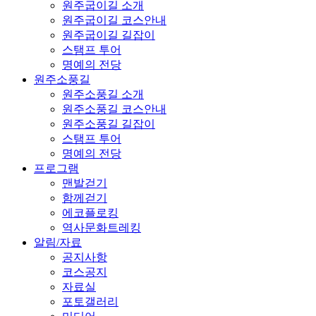
원주굽이길 소개
원주굽이길 코스안내
원주굽이길 길잡이
스탬프 투어
명예의 전당
원주소풍길
원주소풍길 소개
원주소풍길 코스안내
원주소풍길 길잡이
스탬프 투어
명예의 전당
프로그램
맨발걷기
함께걷기
에코플로킹
역사문화트레킹
알림/자료
공지사항
코스공지
자료실
포토갤러리