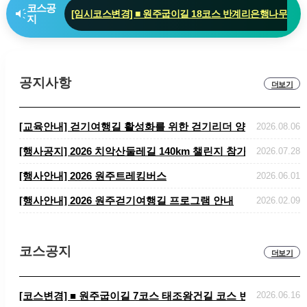
코스공
brand_awareness
지
[코스변경] ■ 원주굽이길 7코스 태조왕건길 코스 변경 안
[코스변경] ■ 원주굽이길 3코스 회촌달맞이길
공지사항
더보기
[교육안내] 걷기여행길 활성화를 위한 걷기리더 양성 "걷기지도자
2026.08.06
​​​​​​​[행사공지] 2026 치악산둘레길 140km 챌린지 참가자 ..
2026.07.28
[행사안내] 2026 원주트레킹버스
2026.06.01
[행사안내] 2026 원주걷기여행길 프로그램 안내
2026.02.09
코스공지
더보기
[코스변경] ■ 원주굽이길 7코스 태조왕건길 코스 변경 안내
2026.06.16