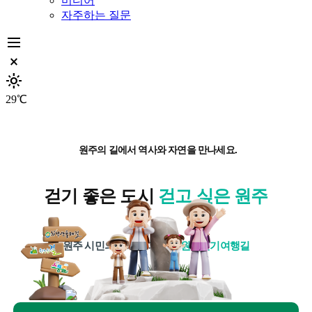
미디어
자주하는 질문
dehaze
close_small
light_mode
29℃
원주의 길에서 역사와 자연을 만나세요.
걷기 좋은 도시
걷고 싶은 원주
원주 시민의 활기찬 파트너
원주걷기여행길