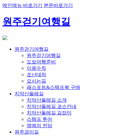
메인메뉴 바로가기
본문바로가기
원주걷기여행길
원주걷기여행길
원주걷기여행길
도보여행준비
이용수칙
조난대처
오시는길
패스포트&스탬프북 구매
치악산둘레길
치악산둘레길 소개
치악산둘레길 코스안내
치악산둘레길 길잡이
스탬프 투어
명예의 전당
원주굽이길