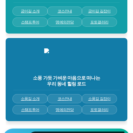
굽이길 소개
코스안내
굽이길 길잡이
스탬프투어
명예의전당
포토갤러리
소풍 가듯 가벼운 마음으로 떠나는
우리 동네 힐링 로드
소풍길 소개
코스안내
소풍길 길잡이
스탬프투어
명예의전당
포토갤러리
[임시코스변경] ■ 원주굽이길 18코스 반계리은행나무길 임