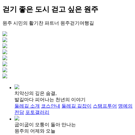
걷기 좋은 도시
걷고 싶은 원주
원주 시민의 활기찬 파트너
원주걷기여행길
치악산의 깊은 숨결,
발길마다 피어나는 천년의 이야기
둘레길 소개
코스안내
둘레길 길잡이
스탬프투어
명예의
전당
포토갤러리
굽이굽이 모퉁이 돌아 만나는
원주의 어제와 오늘