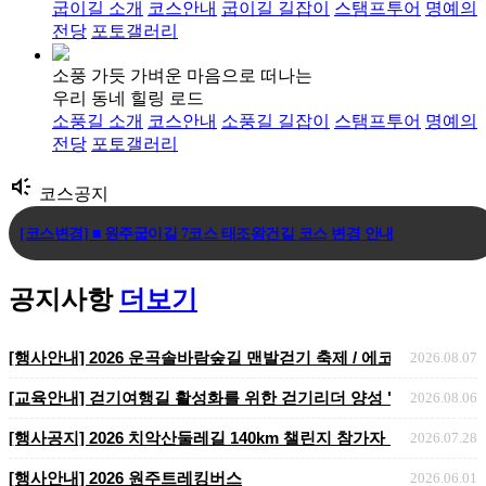
굽이길 소개
코스안내
굽이길 길잡이
스탬프투어
명예의
전당
포토갤러리
소풍 가듯 가벼운 마음으로 떠나는
우리 동네 힐링 로드
소풍길 소개
코스안내
소풍길 길잡이
스탬프투어
명예의
전당
포토갤러리
brand_awareness
코스공지
[코스변경] ■ 원주굽이길 7코스 태조왕건길 코스 변경 안내
[코스변경] ■ 원주굽이길 3코스 회촌달맞이길
공지사항
더보기
[임시코스변경] ■ 원주굽이길 18코스 반계리은행나무길 임시노선 및 스탬.
[행사안내] 2026 운곡솔바람숲길 맨발걷기 축제 / 에코힐링 맨발걷기
2026.08.07
[교육안내] 걷기여행길 활성화를 위한 걷기리더 양성 "걷기지도자 2
2026.08.06
​​​​​​​[행사공지] 2026 치악산둘레길 140km 챌린지 참가자 ..
2026.07.28
[행사안내] 2026 원주트레킹버스
2026.06.01