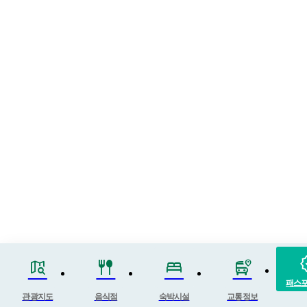
ver
map_search
fork_spoon
bed
bus_map_pin
패스
관광지도
음식점
숙박시설
교통정보