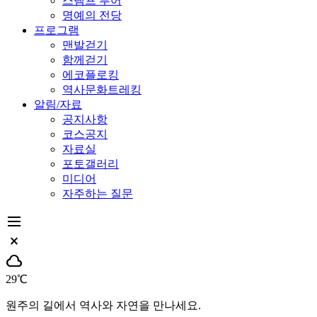
스탬프 투어
명예의 전당
프로그램
맨발걷기
함께걷기
에코플로킹
역사문화트레킹
알림/자료
공지사항
코스공지
자료실
포토갤러리
미디어
자주하는 질문
dehaze
close_small
cloud
29℃
원주의 길에서 역사와 자연을 만나세요.