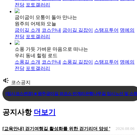
전당
포토갤러리
굽이굽이 모퉁이 돌아 만나는
원주의 어제와 오늘
굽이길 소개
코스안내
굽이길 길잡이
스탬프투어
명예의
전당
포토갤러리
소풍 가듯 가벼운 마음으로 떠나는
우리 동네 힐링 로드
소풍길 소개
코스안내
소풍길 길잡이
스탬프투어
명예의
전당
포토갤러리
brand_awareness
코스공지
[임시코스변경] ■ 원주굽이길 18코스 반계리은행나무길 임시노선 및 스탬.
[코스변경] ■ 원주굽이길 7코스 태조왕건길 코스 변경 안내
공지사항
더보기
[코스변경] ■ 원주굽이길 3코스 회촌달맞이길
[교육안내] 걷기여행길 활성화를 위한 걷기리더 양성 "걷기지도자 
2026.08.06