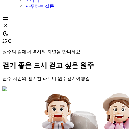
미디어
자주하는 질문
dehaze
close_small
dark_mode
25℃
원주의 길에서 역사와 자연을 만나세요.
걷기 좋은 도시
걷고 싶은 원주
원주 시민의 활기찬 파트너
원주걷기여행길