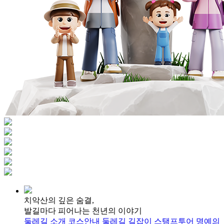
치악산의 깊은 숨결,
발길마다 피어나는 천년의 이야기
둘레길 소개
코스안내
둘레길 길잡이
스탬프투어
명예의