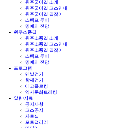
원주굽이길 소개
원주굽이길 코스안내
원주굽이길 길잡이
스탬프 투어
명예의 전당
원주소풍길
원주소풍길 소개
원주소풍길 코스안내
원주소풍길 길잡이
스탬프 투어
명예의 전당
프로그램
맨발걷기
함께걷기
에코플로킹
역사문화트레킹
알림/자료
공지사항
코스공지
자료실
포토갤러리