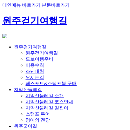
메인메뉴 바로가기
본문바로가기
원주걷기여행길
원주걷기여행길
원주걷기여행길
도보여행준비
이용수칙
조난대처
오시는길
패스포트&스탬프북 구매
치악산둘레길
치악산둘레길 소개
치악산둘레길 코스안내
치악산둘레길 길잡이
스탬프 투어
명예의 전당
원주굽이길