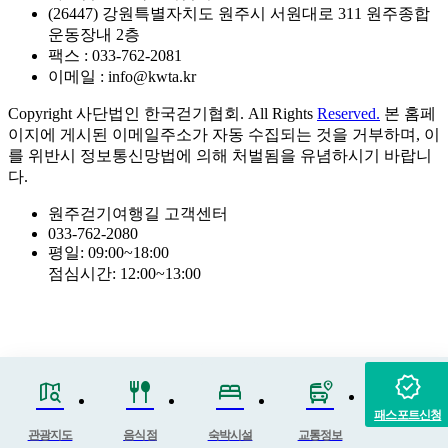
(26447) 강원특별자치도 원주시 서원대로 311 원주종합
운동장내 2층
팩스 : 033-762-2081
이메일 : info@kwta.kr
Copyright 사단법인 한국걷기협회. All Rights
Reserved.
본 홈페
이지에 게시된 이메일주소가 자동 수집되는 것을 거부하며, 이
를 위반시 정보통신망법에 의해 처벌됨을 유념하시기 바랍니
다.
원주걷기여행길 고객센터
033-762-2080
평일: 09:00~18:00
점심시간: 12:00~13:00
verified
map_search
fork_spoon
bed
bus_map_pin
패스포트신청
관광지도
음식점
숙박시설
교통정보