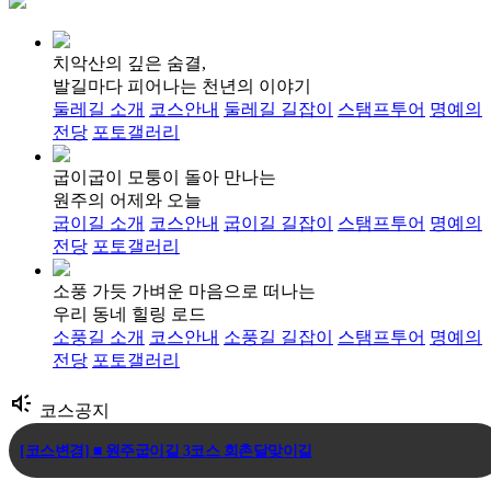
치악산의 깊은 숨결,
발길마다 피어나는 천년의 이야기
둘레길 소개
코스안내
둘레길 길잡이
스탬프투어
명예의
전당
포토갤러리
굽이굽이 모퉁이 돌아 만나는
원주의 어제와 오늘
굽이길 소개
코스안내
굽이길 길잡이
스탬프투어
명예의
전당
포토갤러리
소풍 가듯 가벼운 마음으로 떠나는
우리 동네 힐링 로드
소풍길 소개
코스안내
소풍길 길잡이
스탬프투어
명예의
전당
포토갤러리
brand_awareness
코스공지
[코스변경] ■ 원주굽이길 3코스 회촌달맞이길
[임시코스변경] ■ 원주굽이길 18코스 반계리은행나무길 임시노선 및 스탬.