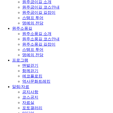
원주굽이길 소개
원주굽이길 코스안내
원주굽이길 길잡이
스탬프 투어
명예의 전당
원주소풍길
원주소풍길 소개
원주소풍길 코스안내
원주소풍길 길잡이
스탬프 투어
명예의 전당
프로그램
맨발걷기
함께걷기
에코플로킹
역사문화트레킹
알림/자료
공지사항
코스공지
자료실
포토갤러리