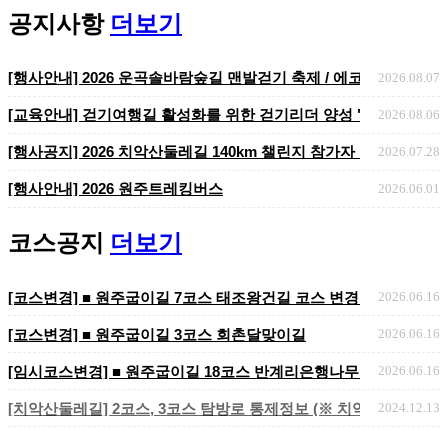
공지사항
더보기
[코스변경] ■ 원주굽이길 7코스 태조왕건길 코스 변경 안내
[행사안내] 2026 운곡솔바람숲길 맨발걷기 축제 / 에코힐링 맨발걷기 
2026.08.07
[교육안내] 걷기여행길 활성화를 위한 걷기리더 양성 "걷기지도자 2
2026.08.06
​​​​​​​[행사공지] 2026 치악산둘레길 140km 챌린지 참가자 ..
2026.07.28
[행사안내] 2026 원주트레킹버스
2026.06.01
코스공지
더보기
[코스변경] ■ 원주굽이길 7코스 태조왕건길 코스 변경 안내
2026.06.16
[코스변경] ■ 원주굽이길 3코스 회촌달맞이길
2026.06.16
[임시코스변경] ■ 원주굽이길 18코스 반계리은행나무길 임시노선 및
2026.06.16
[치악산둘레길] 2코스, 3코스 탐방로 통제정보 (※ 치악산국립공원 
2024.12.13