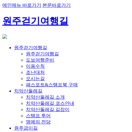
메인메뉴 바로가기
본문바로가기
원주걷기여행길
원주걷기여행길
원주걷기여행길
도보여행준비
이용수칙
조난대처
오시는길
패스포트&스탬프북 구매
치악산둘레길
치악산둘레길 소개
치악산둘레길 코스안내
치악산둘레길 길잡이
스탬프 투어
명예의 전당
원주굽이길