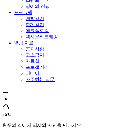
스탬프 투어
명예의 전당
프로그램
맨발걷기
함께걷기
에코플로킹
역사문화트레킹
알림/자료
공지사항
코스공지
자료실
포토갤러리
미디어
자주하는 질문
dehaze
close_small
cloud
26℃
원주의 길에서 역사와 자연을 만나세요.