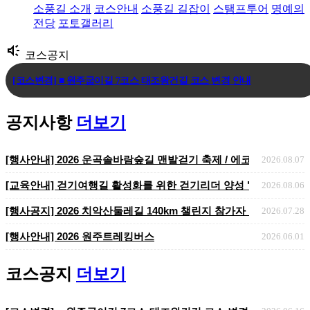
소풍길 소개
코스안내
소풍길 길잡이
스탬프투어
명예의
전당
포토갤러리
brand_awareness
코스공지
[코스변경] ■ 원주굽이길 7코스 태조왕건길 코스 변경 안내
[코스변경] ■ 원주굽이길 3코스 회촌달맞이길
공지사항
더보기
[임시코스변경] ■ 원주굽이길 18코스 반계리은행나무길 임시노선 및 스탬.
[행사안내] 2026 운곡솔바람숲길 맨발걷기 축제 / 에코힐링 맨발걷기
2026.08.07
[교육안내] 걷기여행길 활성화를 위한 걷기리더 양성 "걷기지도자 2
2026.08.06
​​​​​​​[행사공지] 2026 치악산둘레길 140km 챌린지 참가자 ..
2026.07.28
[행사안내] 2026 원주트레킹버스
2026.06.01
코스공지
더보기