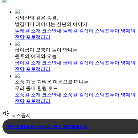
치악산의 깊은 숨결,
발길마다 피어나는 천년의 이야기
둘레길 소개
코스안내
둘레길 길잡이
스탬프투어
명예의
전당
포토갤러리
굽이굽이 모퉁이 돌아 만나는
원주의 어제와 오늘
굽이길 소개
코스안내
굽이길 길잡이
스탬프투어
명예의
전당
포토갤러리
소풍 가듯 가벼운 마음으로 떠나는
우리 동네 힐링 로드
소풍길 소개
코스안내
소풍길 길잡이
스탬프투어
명예의
전당
포토갤러리
brand_awareness
코스공지
[코스변경] ■ 원주굽이길 3코스 회촌달맞이길
[임시코스변경] ■ 원주굽이길 18코스 반계리은행나무길 임시노선 및 스탬.