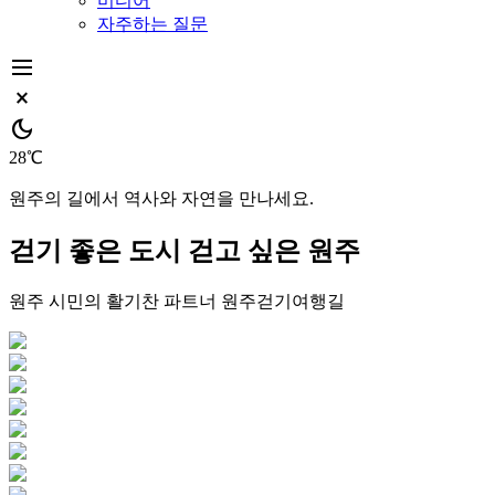
미디어
자주하는 질문
dehaze
close_small
dark_mode
28℃
원주의 길에서 역사와 자연을 만나세요.
걷기 좋은 도시
걷고 싶은 원주
원주 시민의 활기찬 파트너
원주걷기여행길