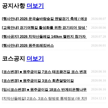
공지사항
더보기
[코스변경] ■ 원주굽이길 7코스 태조왕건길 코스 변경 안내
[행사안내] 2026 운곡솔바람숲길 맨발걷기 축제 / 에코힐링 맨발걷기
2026.08.07
[교육안내] 걷기여행길 활성화를 위한 걷기리더 양성 "걷기지도자 2
2026.08.06
​​​​​​​[행사공지] 2026 치악산둘레길 140km 챌린지 참가자 ..
2026.07.28
[행사안내] 2026 원주트레킹버스
2026.06.01
코스공지
더보기
[코스변경] ■ 원주굽이길 7코스 태조왕건길 코스 변경 안내
2026.06.16
[코스변경] ■ 원주굽이길 3코스 회촌달맞이길
2026.06.16
[임시코스변경] ■ 원주굽이길 18코스 반계리은행나무길 임시노선 및
2026.06.16
[치악산둘레길] 2코스, 3코스 탐방로 통제정보 (※ 치악산국립공원 
2024.12.13