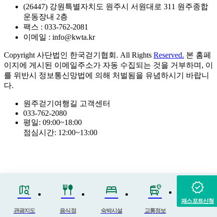
(26447) 강원특별자치도 원주시 서원대로 311 원주종합
운동장내 2층
팩스 : 033-762-2081
이메일 : info@kwta.kr
Copyright 사단법인 한국걷기협회. All Rights
Reserved.
본 홈페
이지에 게시된 이메일주소가 자동 수집되는 것을 거부하며, 이
를 위반시 정보통신망법에 의해 처벌됨을 유념하시기 바랍니
다.
원주걷기여행길 고객센터
033-762-2080
평일: 09:00~18:00
점심시간: 12:00~13:00
verified
map_search
fork_spoon
bed
bus_map_pin
패스포트신청
관광지도
음식점
숙박시설
교통정보