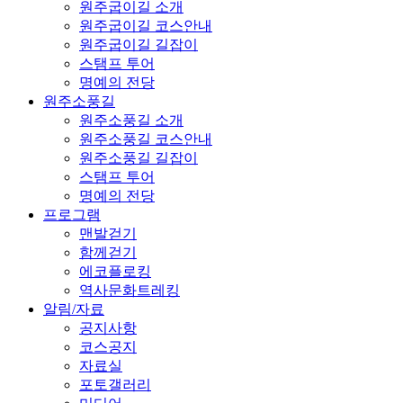
원주굽이길 소개
원주굽이길 코스안내
원주굽이길 길잡이
스탬프 투어
명예의 전당
원주소풍길
원주소풍길 소개
원주소풍길 코스안내
원주소풍길 길잡이
스탬프 투어
명예의 전당
프로그램
맨발걷기
함께걷기
에코플로킹
역사문화트레킹
알림/자료
공지사항
코스공지
자료실
포토갤러리