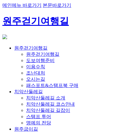
메인메뉴 바로가기
본문바로가기
원주걷기여행길
원주걷기여행길
원주걷기여행길
도보여행준비
이용수칙
조난대처
오시는길
패스포트&스탬프북 구매
치악산둘레길
치악산둘레길 소개
치악산둘레길 코스안내
치악산둘레길 길잡이
스탬프 투어
명예의 전당
원주굽이길