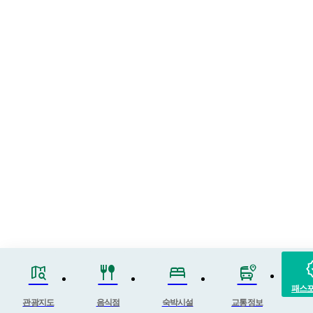
ver
map_search
fork_spoon
bed
bus_map_pin
패스
관광지도
음식점
숙박시설
교통정보