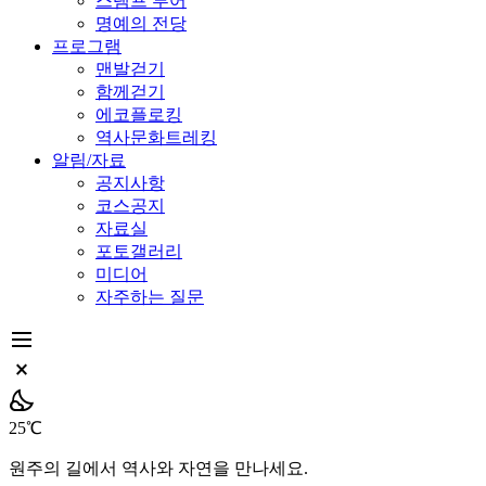
스탬프 투어
명예의 전당
프로그램
맨발걷기
함께걷기
에코플로킹
역사문화트레킹
알림/자료
공지사항
코스공지
자료실
포토갤러리
미디어
자주하는 질문
dehaze
close_small
partly_cloudy_night
25℃
원주의 길에서 역사와 자연을 만나세요.