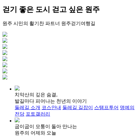
걷기 좋은 도시
걷고 싶은 원주
원주 시민의 활기찬 파트너
원주걷기여행길
치악산의 깊은 숨결,
발길마다 피어나는 천년의 이야기
둘레길 소개
코스안내
둘레길 길잡이
스탬프투어
명예의
전당
포토갤러리
굽이굽이 모퉁이 돌아 만나는
원주의 어제와 오늘